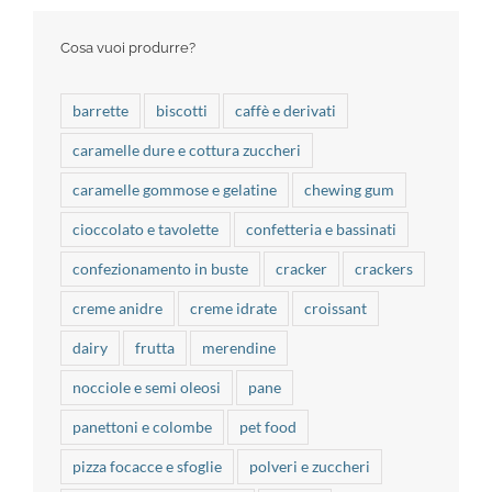
Cosa vuoi produrre?
barrette
biscotti
caffè e derivati
caramelle dure e cottura zuccheri
caramelle gommose e gelatine
chewing gum
cioccolato e tavolette
confetteria e bassinati
confezionamento in buste
cracker
crackers
creme anidre
creme idrate
croissant
dairy
frutta
merendine
nocciole e semi oleosi
pane
panettoni e colombe
pet food
pizza focacce e sfoglie
polveri e zuccheri
praline e barrette ripiene
salatini