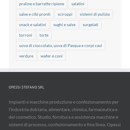
salse e cibi pronti
sciroppi
sistemi di pulizia
snack e salatini
sughi e salse
surgelati
torroni
torte
uova di cioccolato, uova di Pasqua e corpi cavi
verdure
wafer e coni
OPESSI STEFANO SRL
Impianti e macchine produzione e confezionamento per
l’industria dolciaria, alimentare, chimica, farmaceutica e
del cosmetico. Studio, fornitura e assistenza macchine e
sistemi di processo, confezionamento e fine linea. Opessi
rappresenta aziende consolidate, costituendo una realtà