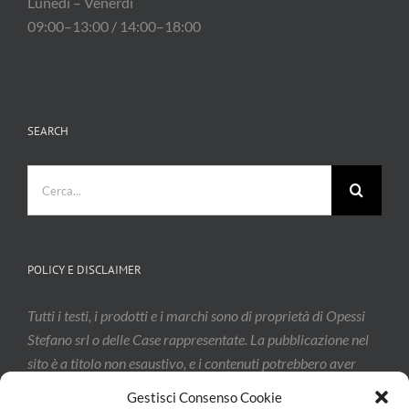
09:00–13:00 / 14:00–18:00
SEARCH
Cerca
per:
POLICY E DISCLAIMER
Tutti i testi, i prodotti e i marchi sono di proprietà di Opessi
Stefano srl o delle Case rappresentate. La pubblicazione nel
sito è a titolo non esaustivo, e i contenuti potrebbero aver
subito modifiche: vi invitiamo a contattarci per confermarne
l’effettivo aggiornamento.
Gestisci Consenso Cookie