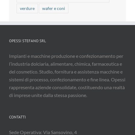
verdure
wafer e coni
OPESSI STEFANO SRL
Impianti e macchine produzione e confezionamento per
l’industria dolciaria, alimentare, chimica, farmaceutica e
del cosmetico. Studio, fornitura e assistenza macchine e
sistemi di processo, confezionamento e fine linea. Opessi
rappresenta aziende consolidate, costituendo una realtà
di imprese unite dalla stessa passione.
CONTATTI
Sede Operativa: Via Sansovino, 4