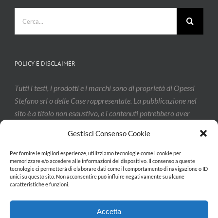
Cerca
per:
POLICY E DISCLAIMER
Tutti i testi, i prodotti e i marchi sono di proprietà di Opessi
Stefano srl o delle Case rappresentate. La pubblicazione nel
sito è a titolo non esaustivo, e i contenuti potrebbero aver
subito modifiche: vi invitiamo a contattarci per confermarne
Gestisci Consenso Cookie
l’effettivo aggiornamento.
Per fornire le migliori esperienze, utilizziamo tecnologie come i cookie per
memorizzare e/o accedere alle informazioni del dispositivo. Il consenso a queste
tecnologie ci permetterà di elaborare dati come il comportamento di navigazione o ID
Privacy & Cookie Policy
unici su questo sito. Non acconsentire può influire negativamente su alcune
caratteristiche e funzioni.
Accetta