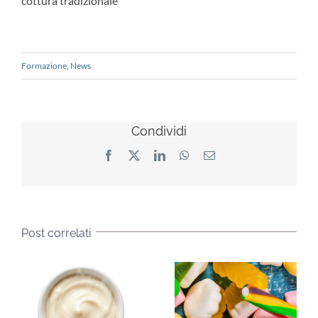
cottura tradizionale
Formazione
,
News
Condividi
Facebook
X
LinkedIn
WhatsApp
Email
Post correlati