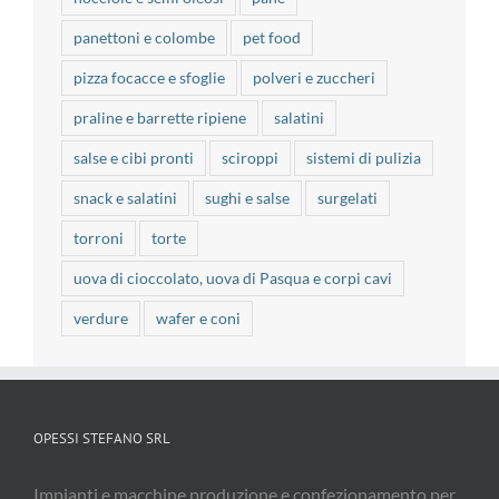
panettoni e colombe
pet food
pizza focacce e sfoglie
polveri e zuccheri
praline e barrette ripiene
salatini
salse e cibi pronti
sciroppi
sistemi di pulizia
snack e salatini
sughi e salse
surgelati
torroni
torte
uova di cioccolato, uova di Pasqua e corpi cavi
verdure
wafer e coni
OPESSI STEFANO SRL
Impianti e macchine produzione e confezionamento per