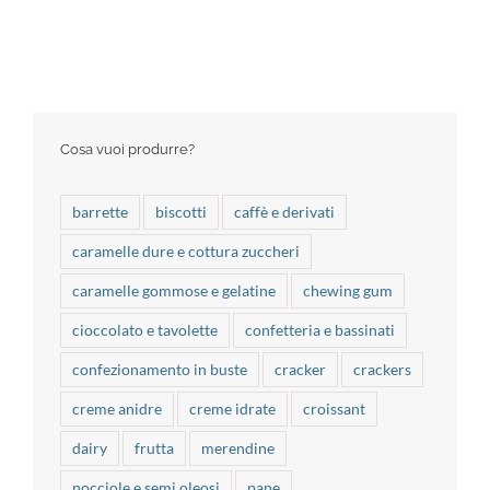
Cosa vuoi produrre?
barrette
biscotti
caffè e derivati
caramelle dure e cottura zuccheri
caramelle gommose e gelatine
chewing gum
cioccolato e tavolette
confetteria e bassinati
confezionamento in buste
cracker
crackers
creme anidre
creme idrate
croissant
dairy
frutta
merendine
nocciole e semi oleosi
pane