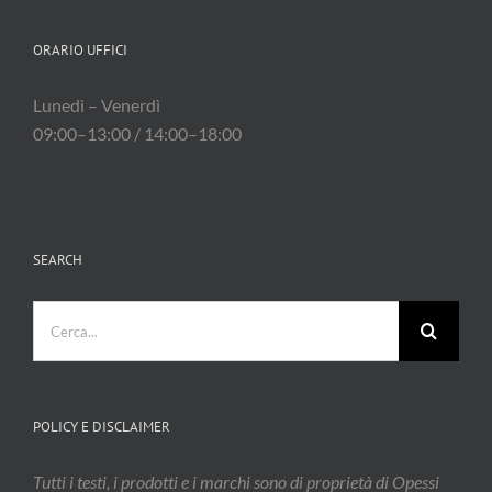
ORARIO UFFICI
Lunedì – Venerdì
09:00–13:00 / 14:00–18:00
SEARCH
Cerca
per:
POLICY E DISCLAIMER
Tutti i testi, i prodotti e i marchi sono di proprietà di Opessi