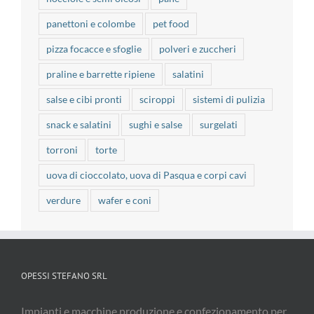
panettoni e colombe
pet food
pizza focacce e sfoglie
polveri e zuccheri
praline e barrette ripiene
salatini
salse e cibi pronti
sciroppi
sistemi di pulizia
snack e salatini
sughi e salse
surgelati
torroni
torte
uova di cioccolato, uova di Pasqua e corpi cavi
verdure
wafer e coni
OPESSI STEFANO SRL
Impianti e macchine produzione e confezionamento per