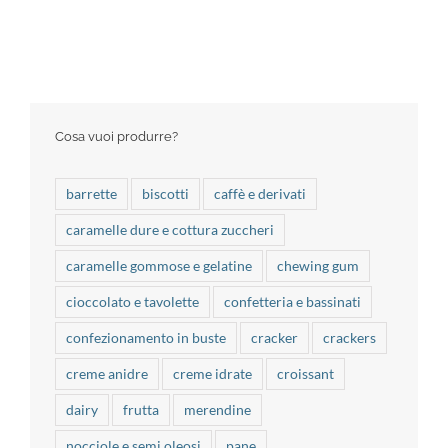
Cosa vuoi produrre?
barrette
biscotti
caffè e derivati
caramelle dure e cottura zuccheri
caramelle gommose e gelatine
chewing gum
cioccolato e tavolette
confetteria e bassinati
confezionamento in buste
cracker
crackers
creme anidre
creme idrate
croissant
dairy
frutta
merendine
nocciole e semi oleosi
pane