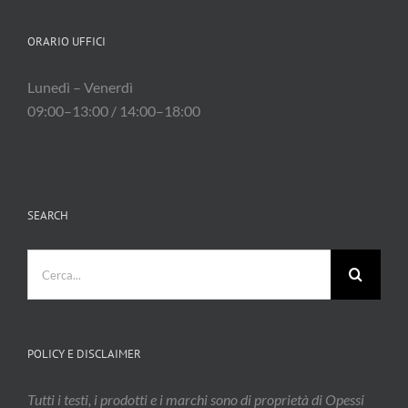
ORARIO UFFICI
Lunedì – Venerdì
09:00–13:00 / 14:00–18:00
SEARCH
Cerca
per:
POLICY E DISCLAIMER
Tutti i testi, i prodotti e i marchi sono di proprietà di Opessi