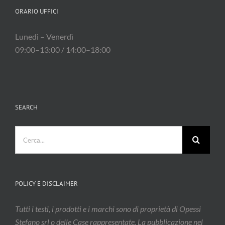
ORARIO UFFICI
Lunedì – Venerdì
09:00–13:00 / 14:00–18:00
SEARCH
Cerca
per:
POLICY E DISCLAIMER
Tutti i testi, i prodotti e i marchi sono di proprietà di Opessi
Stefano srl o delle Case rappresentate. La pubblicazione nel