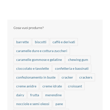
Cosa vuoi produrre?
barrette
biscotti
caffè e derivati
caramelle dure e cottura zuccheri
caramelle gommose e gelatine
chewing gum
cioccolato e tavolette
confetteria e bassinati
confezionamento in buste
cracker
crackers
creme anidre
creme idrate
croissant
dairy
frutta
merendine
nocciole e semi oleosi
pane