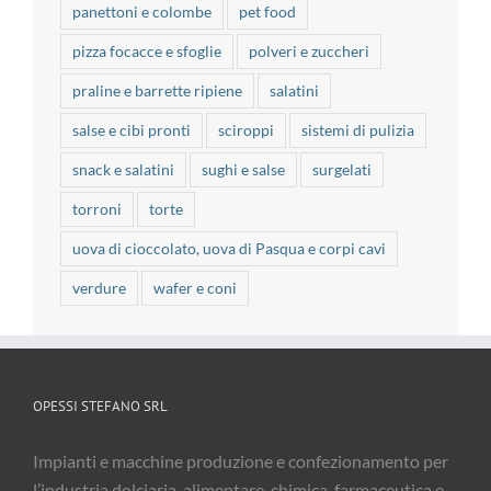
panettoni e colombe
pet food
pizza focacce e sfoglie
polveri e zuccheri
praline e barrette ripiene
salatini
salse e cibi pronti
sciroppi
sistemi di pulizia
snack e salatini
sughi e salse
surgelati
torroni
torte
uova di cioccolato, uova di Pasqua e corpi cavi
verdure
wafer e coni
OPESSI STEFANO SRL
Impianti e macchine produzione e confezionamento per
l’industria dolciaria, alimentare, chimica, farmaceutica e