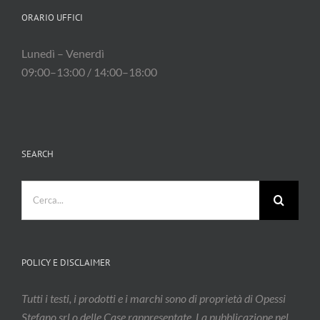
ORARIO UFFICI
Lunedì – Venerdì
09:00–13:00 / 14:00–18:00
SEARCH
Cerca
per:
POLICY E DISCLAIMER
Tutti i testi, i prodotti e i marchi sono di proprietà di Opessi
Stefano srl o delle Case rappresentate. La pubblicazione nel