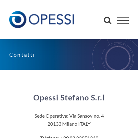
Salta
al
contenuto
Contatti
Opessi Stefano S.r.l
Sede Operativa: Via Sansovino, 4
20133 Milano ITALY
Telefono:
+39 02 23951349