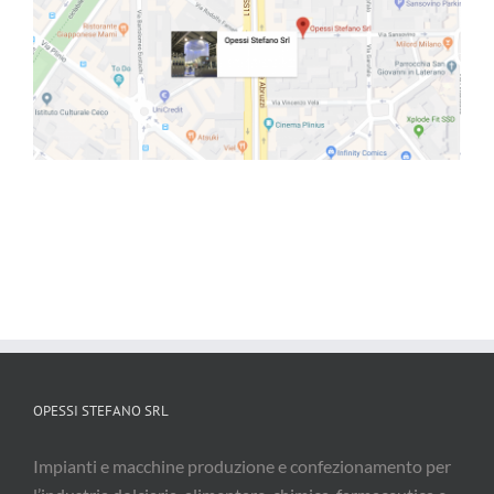
OPESSI STEFANO SRL
Impianti e macchine produzione e confezionamento per