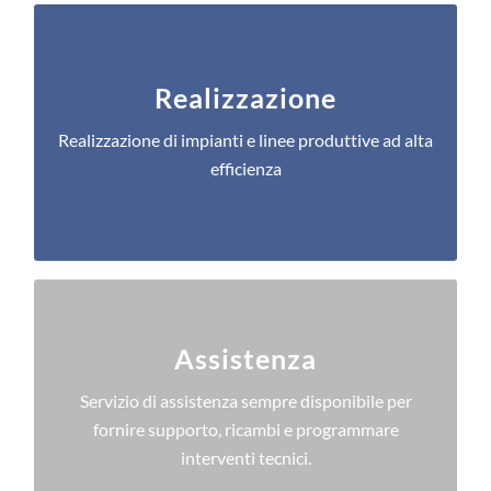
Macchine ad alta efficienza
Il miglior rapporto costo/beneficio ci guida nel
Realizzazione
proporre ai clienti macchine e linee ad alta
Realizzazione di impianti e linee produttive ad alta
efficienza produttiva.
efficienza
LEARN MORE
Il Fiore all'Occhiello
Assistenza
Sappiamo che il supporto è fondamentale per i
nostri clienti. La nostra filosofia? Trattiamo gli altri
Servizio di assistenza sempre disponibile per
come vorremmo essere trattati noi.
fornire supporto, ricambi e programmare
interventi tecnici.
LEARN MORE