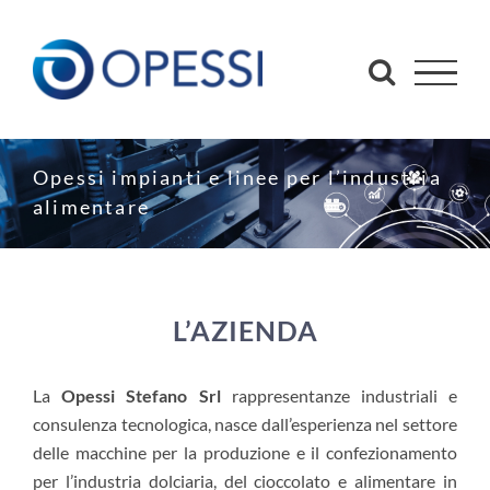
Salta
al
contenuto
Opessi impianti e linee per l’industria
alimentare
L’AZIENDA
La
Opessi Stefano Srl
rappresentanze industriali e
consulenza tecnologica, nasce dall’esperienza nel settore
delle macchine per la produzione e il confezionamento
per l’industria dolciaria, del cioccolato e alimentare in