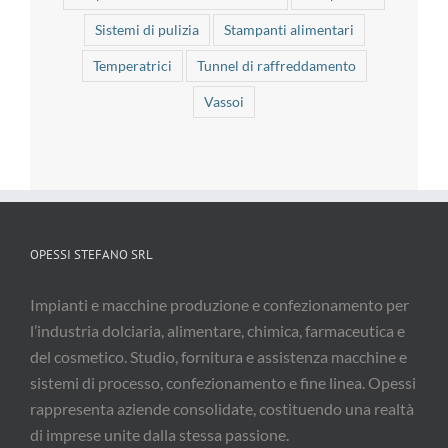
Sistemi di pulizia
Stampanti alimentari
Temperatrici
Tunnel di raffreddamento
Vassoi
OPESSI STEFANO SRL
Impianti e macchine produzione e confezionamento per
l’industria dolciaria, alimentare, chimica, farmaceutica e
del cosmetico. Studio, fornitura e assistenza macchine e
sistemi di processo, confezionamento e fine linea. Opessi
rappresenta aziende consolidate, costituendo una realtà
di imprese unite dalla stessa passione.