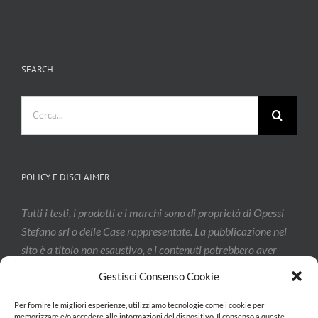
SEARCH
Cerca
per:
POLICY E DISCLAIMER
Tutti i testi, i prodotti e i marchi sono di proprietà di Opessi
Stefano srl o delle Case rappresentate. La pubblicazione nel
sito è a titolo non esaustivo, e i contenuti potrebbero aver
subito modifiche: vi invitiamo a contattarci per confermarne
Gestisci Consenso Cookie
l’effettivo aggiornamento.
Per fornire le migliori esperienze, utilizziamo tecnologie come i cookie per
memorizzare e/o accedere alle informazioni del dispositivo. Il consenso a queste