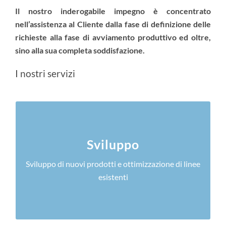
Il nostro inderogabile impegno è concentrato
nell’assistenza al Cliente dalla fase di definizione delle
richieste alla fase di avviamento produttivo ed oltre,
sino alla sua completa soddisfazione.
I nostri servizi
Sviluppo e ottimizzazione
Dai progetti per lo sviluppo di nuovi prodotti e
Sviluppo
linee, all’incremento di efficienza e adattamento
Sviluppo di nuovi prodotti e ottimizzazione di linee
tecnologico di impianti esistenti
esistenti
LEARN MORE