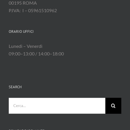
00195 ROMA
P.IVA: I – 05961510962
ORARIO UFFICI
Lunedì – Venerdì
09:00–13:00 / 14:00–18:00
SEARCH
Cerca
per: