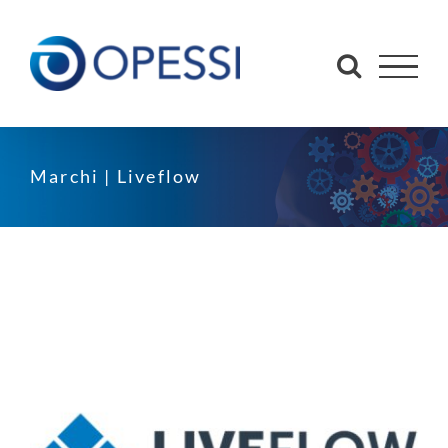
Salta
al
contenuto
Marchi | Liveflow