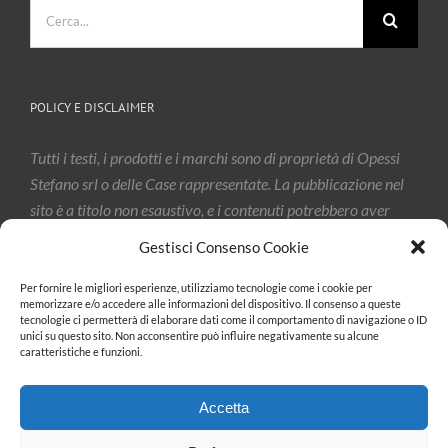
Cerca
per:
POLICY E DISCLAIMER
Tutti i testi, i prodotti e i marchi sono di proprietà di Opessi
Stefano srl o delle Case rappresentate. La pubblicazione nel
sito è a titolo non esaustivo, e i contenuti potrebbero aver
subito modifiche: vi invitiamo a contattarci per confermarne
Gestisci Consenso Cookie
l’effettivo aggiornamento.
Per fornire le migliori esperienze, utilizziamo tecnologie come i cookie per
memorizzare e/o accedere alle informazioni del dispositivo. Il consenso a queste
tecnologie ci permetterà di elaborare dati come il comportamento di navigazione o ID
Privacy & Cookie Policy
unici su questo sito. Non acconsentire può influire negativamente su alcune
caratteristiche e funzioni.
Accetta