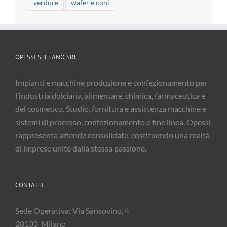
verdure
wafer e coni
OPESSI STEFANO SRL
Impianti e macchine produzione e confezionamento per
l’industria dolciaria, alimentare, chimica, farmaceutica e
del cosmetico. Studio, fornitura e assistenza macchine e
sistemi di processo, confezionamento e fine linea. Opessi
rappresenta aziende consolidate, costituendo una realtà
di imprese unite dalla stessa passione.
CONTATTI
Sede Operativa: Via Sansovino, 4
20133 Milano