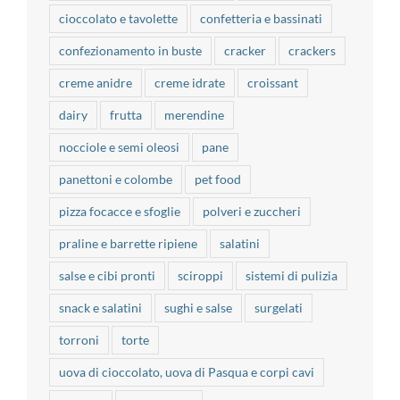
cioccolato e tavolette
confetteria e bassinati
confezionamento in buste
cracker
crackers
creme anidre
creme idrate
croissant
dairy
frutta
merendine
nocciole e semi oleosi
pane
panettoni e colombe
pet food
pizza focacce e sfoglie
polveri e zuccheri
praline e barrette ripiene
salatini
salse e cibi pronti
sciroppi
sistemi di pulizia
snack e salatini
sughi e salse
surgelati
torroni
torte
uova di cioccolato, uova di Pasqua e corpi cavi