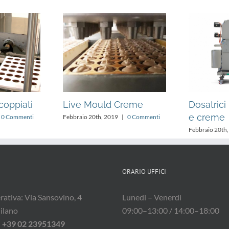
coppiati
Live Mould Creme
Dosatrici
e creme
0 Commenti
Febbraio 20th, 2019
|
0 Commenti
Febbraio 20th
ORARIO UFFICI
ativa: Via Sansovino, 4
Lunedì – Venerdì
ilano
09:00–13:00 / 14:00–18:00
:
+39 02 23951349