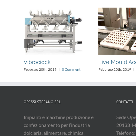
a
Vibrociock
Live Mould Ac
Febbraio 20th, 2019
|
0 Commenti
Febbraio 20th, 2019
|
enti
OPESSI STEFANO SRL
CONTATTI
Impianti e macchine produzione e
Sede Oper
confezionamento per l’industria
20133 M
dolciaria, alimentare, chimica,
Telefono