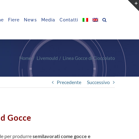
ne
Fiere
News
Media
Contatti
Home
Livemould
Linea Gocce di Cioccolato
Precedente
Successivo
ld Gocce
ale per produrre
semilavorati come gocce e