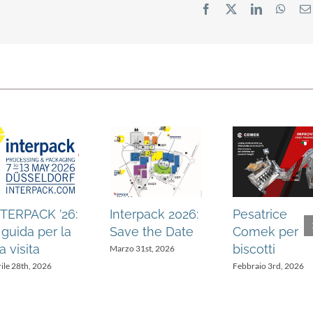
Facebook
X
LinkedIn
What
NTERPACK ’26:
Interpack 2026:
Pesatrice
 guida per la
Save the Date
Comek per
a visita
biscotti
Marzo 31st, 2026
ile 28th, 2026
Febbraio 3rd, 2026