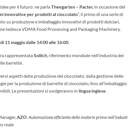
idee per il futuro: ne parla
Theegarten – Pactec
in occasione del
ni innovative per prodotti al cioccolato
”, il primo di una serie di
o su produzione e imballaggio innovativi di prodotti dolciari,
zione tedesca VDMA Food Processing and Packaging Machinery.
ì 11 maggio dalle 14:00 alle 16:00
.
stra rappresentata
Sollich
, riferimento mondiale nell’industria dei
lle barrette.
versi aspetti della produzione del cioccolato: dalla gestione delle
ie per la produzione di barrette di cioccolato, fino all’imballaggio 
enibili. Le presentazioni si svolgeranno in
lingua inglese
.
 Manager,
AZO
:
Automazione efficiente delle materie prime nell’industr
io reale