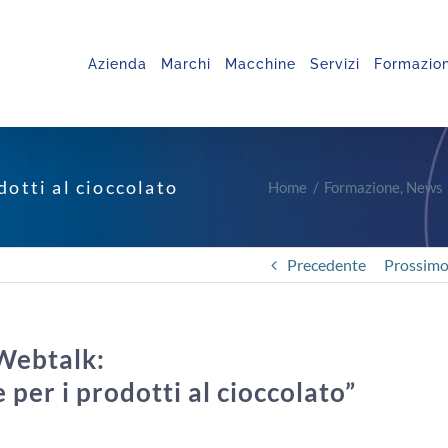
Azienda
Marchi
Macchine
Servizi
Formazio
otti al cioccolato
Home
Formazione
News
Precedente
Prossim
Webtalk:
 per i prodotti al cioccolato”