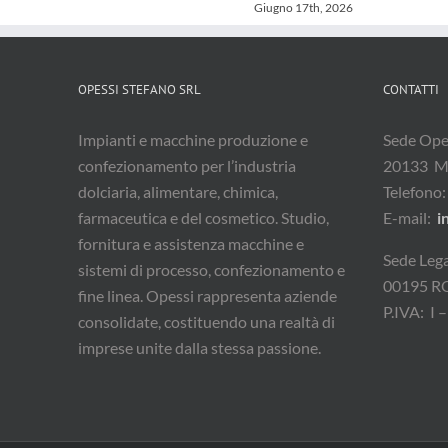
Giugno 17th, 2026
OPESSI STEFANO SRL
CONTATTI
Impianti e macchine produzione e
Sede Oper
confezionamento per l’industria
20133 M
dolciaria, alimentare, chimica,
Telefono
farmaceutica e del cosmetico. Studio,
E-mail:
i
fornitura e assistenza macchine e
Sede Lega
sistemi di processo, confezionamento e
00195 
fine linea. Opessi rappresenta aziende
P.IVA: I
consolidate, costituendo una realtà di
imprese unite dalla stessa passione.