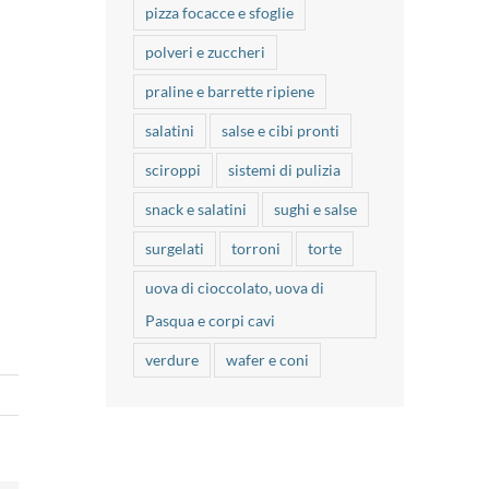
pizza focacce e sfoglie
polveri e zuccheri
praline e barrette ripiene
salatini
salse e cibi pronti
sciroppi
sistemi di pulizia
snack e salatini
sughi e salse
surgelati
torroni
torte
uova di cioccolato, uova di
Pasqua e corpi cavi
verdure
wafer e coni