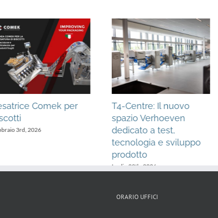
 di
Webinar gratuito
Sortecno: 
nto per
Stephan: HOT –
artificial
PROCESSED
controllo
MAYONNAISE
Luglio 9th, 20
Luglio 9th, 2026
ORARIO UFFICI