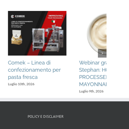
l’intelligenza
Webinar gratuito
e al servizio del
Stephan: CHILI SAUCES
 qualità
& DIPS
26
Luglio 6th, 2026
POLICY E DISCLAIMER