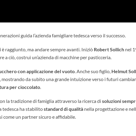
nerazioni guida l’azienda famigliare tedesca verso il successo.
si è raggiunto, ma andare sempre avanti. Iniziò
Robert Sollich
nel 1
e a ciò, costruì un’azienda di macchine per pasticceria.
zucchero con applicazione del vuoto
. Anche suo figlio,
Helmut Soll
ni, mostrando da subito una grande intuizione verso i futuri cambiam
rtura per cioccolato
.
n la tradizione di famiglia attraverso la ricerca di
soluzioni sempr
da tedesca ha stabilito
standard di qualità
nella progettazione e nel
 come un partner sicuro e affidabile.