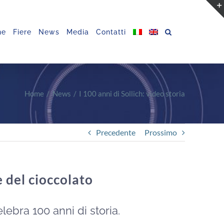
ne
Fiere
News
Media
Contatti
Home
News
I 100 anni di Sollich: video storia
Precedente
Prossimo
 del cioccolato
lebra 100 anni di storia.