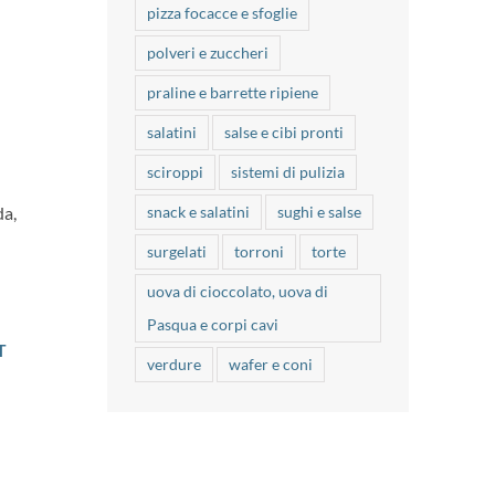
pizza focacce e sfoglie
polveri e zuccheri
praline e barrette ripiene
salatini
salse e cibi pronti
sciroppi
sistemi di pulizia
snack e salatini
sughi e salse
da,
surgelati
torroni
torte
uova di cioccolato, uova di
Pasqua e corpi cavi
T
verdure
wafer e coni