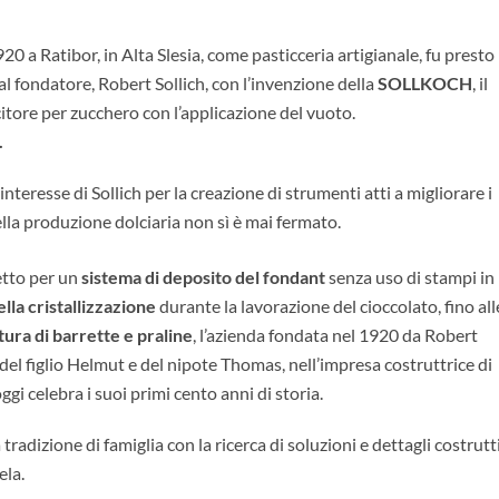
20 a Ratibor, in Alta Slesia, come pasticceria artigianale, fu presto
l fondatore, Robert Sollich, con l’invenzione della
SOLLKOCH
, il
tore per zucchero con l’applicazione del vuoto.
.
’interesse di Sollich per la creazione di strumenti atti a migliorare i
lla produzione dolciaria non sì è mai fermato.
vetto per un
sistema di deposito del fondant
senza uso di stampi in
lla cristallizzazione
durante la lavorazione del cioccolato, fino all
tura di barrette e praline
, l’azienda fondata nel 1920 da Robert
a del figlio Helmut e del nipote Thomas, nell’impresa costruttrice di
ggi celebra i suoi primi cento anni di storia.
radizione di famiglia con la ricerca di soluzioni e dettagli costrutt
ela.