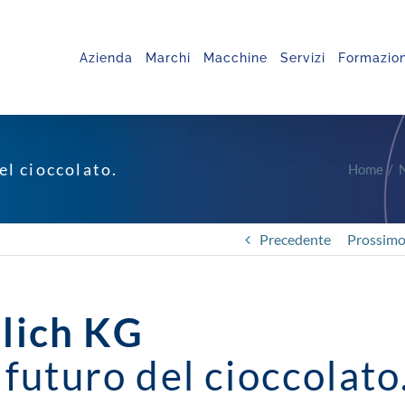
Azienda
Marchi
Macchine
Servizi
Formazio
el cioccolato.
Home
Precedente
Prossim
llich KG
 futuro del cioccolato