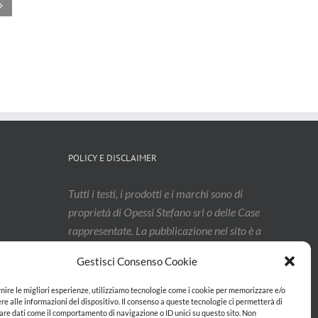
nuovo spazio
di
grat
Verhoeven
confezionamento
Ste
dedicato a test,
per pasta
PRO
tecnologia e
fresca
MAY
sviluppo
Luglio 10th, 2026
Luglio
prodotto
Luglio 29th, 2026
POLICY E DISCLAIMER
Tutti i testi, i prodotti e i marchi sono di
proprietà di Opessi Stefano srl o delle Case
rappresentate. La pubblicazione nel sito è a
titolo non esaustivo, e i contenuti
Gestisci Consenso Cookie
potrebbero aver subito modifiche: vi
invitiamo a contattarci per confermarne
rnire le migliori esperienze, utilizziamo tecnologie come i cookie per memorizzare e/o
re alle informazioni del dispositivo. Il consenso a queste tecnologie ci permetterà di
l’effettivo aggiornamento.
are dati come il comportamento di navigazione o ID unici su questo sito. Non