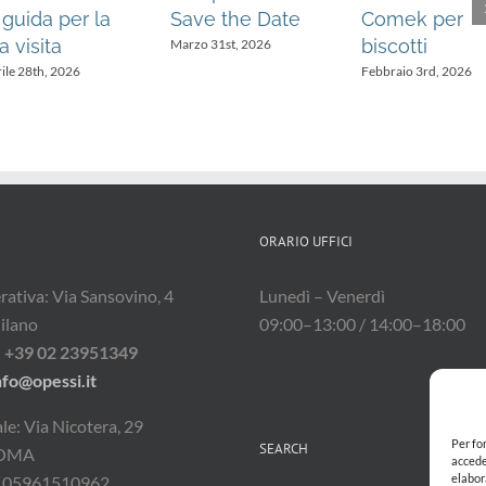
 guida per la
Save the Date
Comek per
a visita
biscotti
Marzo 31st, 2026
ile 28th, 2026
Febbraio 3rd, 2026
ORARIO UFFICI
ativa: Via Sansovino, 4
Lunedì – Venerdì
ilano
09:00–13:00 / 14:00–18:00
:
+39 02 23951349
nfo@opessi.it
le: Via Nicotera, 29
Per fo
SEARCH
ROMA
accede
elabor
 – 05961510962