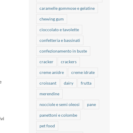
caramelle gommose e gelatine
chewing gum
cioccolato e tavolette
confetteria e bassinati
confezionamento in buste
cracker
crackers
creme anidre
creme idrate
e
croissant
dairy
frutta
merendine
nocciole e semi oleosi
pane
panettoni e colombe
ivi
pet food