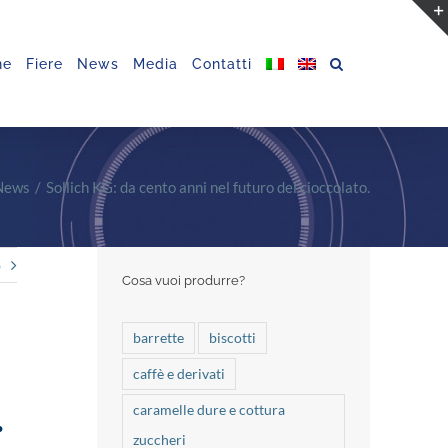
ne
Fiere
News
Media
Contatti
News
Sollich KG: da cento anni nel futuro del cioccolato.
o
Cosa vuoi produrre?
barrette
biscotti
caffè e derivati
.
caramelle dure e cottura
zuccheri