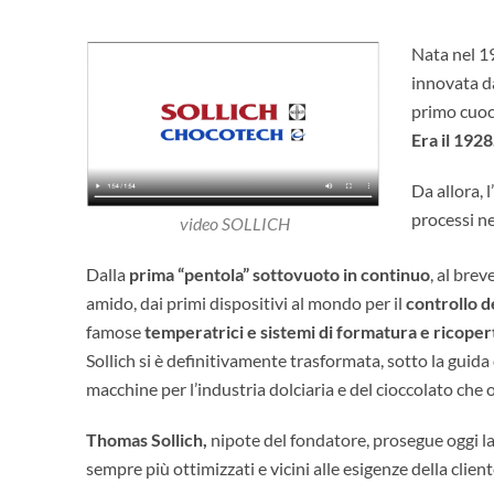
Nata nel 19
innovata da
primo cuoci
Era il 1928
Da allora, l
processi ne
video SOLLICH
Dalla
prima “pentola” sottovuoto in continuo
, al bre
amido, dai primi dispositivi al mondo per il
controllo de
famose
temperatrici e sistemi di formatura e ricoper
Sollich si è definitivamente trasformata, sotto la guid
macchine per l’industria dolciaria e del cioccolato che o
Thomas Sollich,
nipote del fondatore, prosegue oggi la t
sempre più ottimizzati e vicini alle esigenze della client