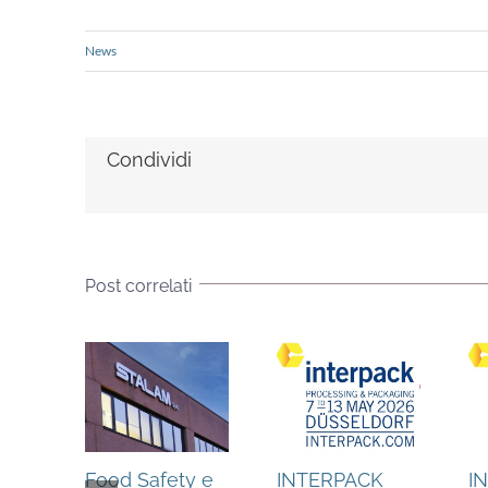
News
Condividi
Post correlati
Food Safety e
INTERPACK
I