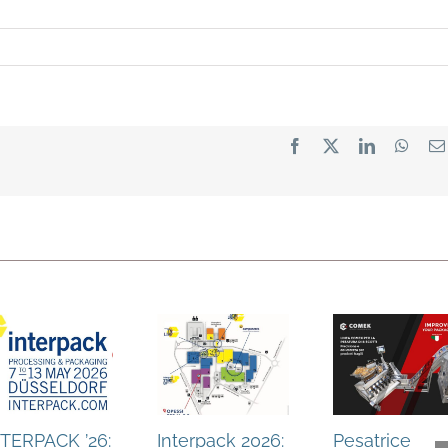
Facebook
X
LinkedIn
What
NTERPACK ’26:
Interpack 2026:
Pesatrice