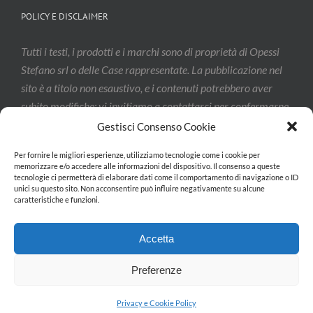
POLICY E DISCLAIMER
Tutti i testi, i prodotti e i marchi sono di proprietà di Opessi
Stefano srl o delle Case rappresentate. La pubblicazione nel
sito è a titolo non esaustivo, e i contenuti potrebbero aver
subito modifiche: vi invitiamo a contattarci per confermarne
l’effettivo aggiornamento.
Gestisci Consenso Cookie
Per fornire le migliori esperienze, utilizziamo tecnologie come i cookie per
memorizzare e/o accedere alle informazioni del dispositivo. Il consenso a queste
Privacy & Cookie Policy
tecnologie ci permetterà di elaborare dati come il comportamento di navigazione o ID
unici su questo sito. Non acconsentire può influire negativamente su alcune
caratteristiche e funzioni.
Accetta
Preferenze
Copyright 2026 Opessi Stefano srl| All Rights Reserved | Powered by
PapaiaLab
Privacy e Cookie Policy