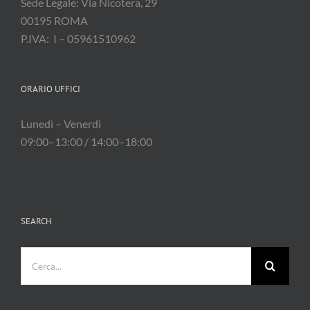
Sede Legale: Via Nicotera, 29
00195 ROMA
P.IVA: I – 05961510962
ORARIO UFFICI
Lunedì – Venerdì
09:00–13:00 / 14:00–18:00
SEARCH
Cerca
per: