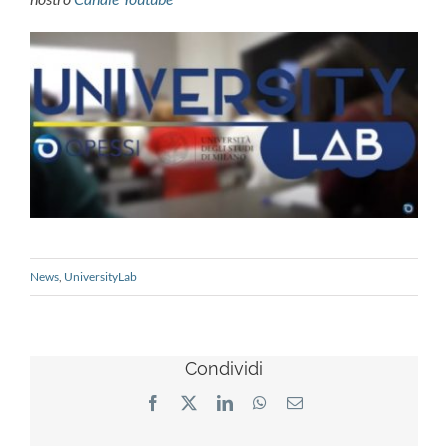
News
,
UniversityLab
Condividi
Facebook
X
LinkedIn
WhatsApp
Email