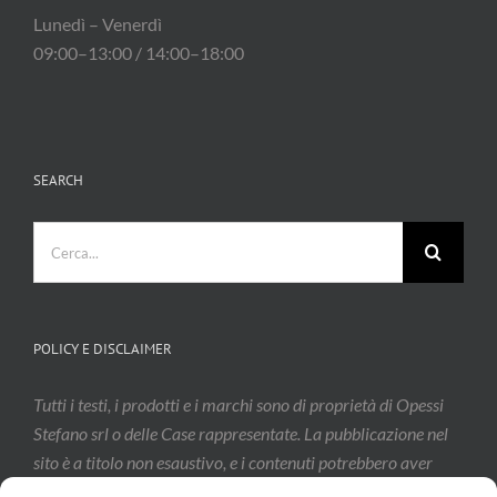
Lunedì – Venerdì
09:00–13:00 / 14:00–18:00
SEARCH
Cerca
per:
POLICY E DISCLAIMER
Tutti i testi, i prodotti e i marchi sono di proprietà di Opessi
Stefano srl o delle Case rappresentate. La pubblicazione nel
sito è a titolo non esaustivo, e i contenuti potrebbero aver
subito modifiche: vi invitiamo a contattarci per confermarne