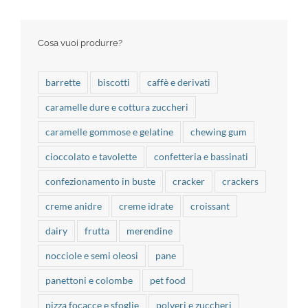
Cosa vuoi produrre?
barrette
biscotti
caffè e derivati
caramelle dure e cottura zuccheri
caramelle gommose e gelatine
chewing gum
cioccolato e tavolette
confetteria e bassinati
confezionamento in buste
cracker
crackers
creme anidre
creme idrate
croissant
dairy
frutta
merendine
nocciole e semi oleosi
pane
panettoni e colombe
pet food
pizza focacce e sfoglie
polveri e zuccheri