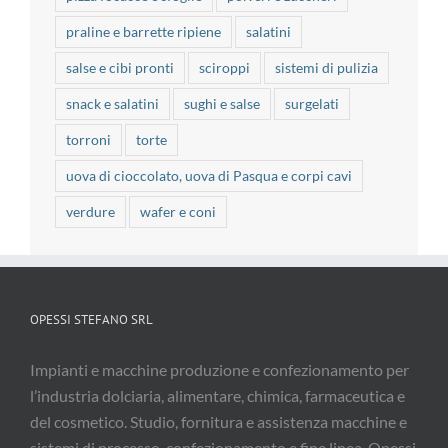
praline e barrette ripiene
salatini
salse e cibi pronti
sciroppi
sistemi di pulizia
snack e salatini
sughi e salse
surgelati
torroni
torte
uova di cioccolato, uova di Pasqua e corpi cavi
verdure
wafer e coni
OPESSI STEFANO SRL
Impianti e macchine produzione e confezionamento per
l’industria dolciaria, alimentare, chimica, farmaceutica e
del cosmetico. Studio, fornitura e assistenza macchine e
sistemi di processo, confezionamento e fine linea. Opessi