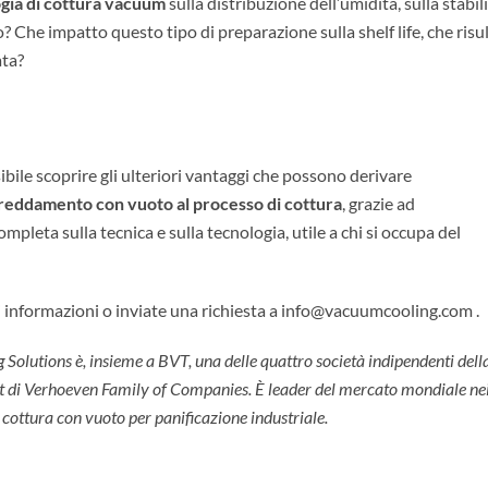
ogia di cottura vacuum
sulla distribuzione dell’umidità, sulla stabil
? Che impatto questo tipo di preparazione sulla shelf life, che risu
ta?
ibile scoprire gli ulteriori vantaggi che possono derivare
freddamento con vuoto al processo di cottura
, grazie ad
pleta sulla tecnica e sulla tecnologia, utile a chi si occupa del
 informazioni o inviate una richiesta a info@vacuumcooling.com .
olutions è, insieme a BVT, una delle quattro società indipendenti dell
 di Verhoeven Family of Companies. È leader del mercato mondiale ne
cottura con vuoto per panificazione industriale.