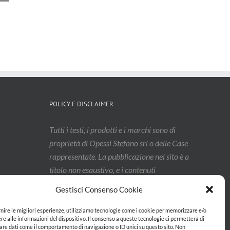
Verhoeven
confezionamento
Ste
dedicato a test,
per pasta
PRO
tecnologia e
fresca
MAY
sviluppo
Luglio 10th, 2026
Luglio
prodotto
Luglio 29th, 2026
POLICY E DISCLAIMER
Tutti i testi, i prodotti e i marchi sono di
proprietà di Opessi Stefano srl o delle Case
rappresentate. La pubblicazione nel sito è a
titolo non esaustivo, e i contenuti
potrebbero aver subito modifiche: vi
Gestisci Consenso Cookie
invitiamo a contattarci per confermarne
l’effettivo aggiornamento.
rnire le migliori esperienze, utilizziamo tecnologie come i cookie per memorizzare e/o
re alle informazioni del dispositivo. Il consenso a queste tecnologie ci permetterà di
are dati come il comportamento di navigazione o ID unici su questo sito. Non