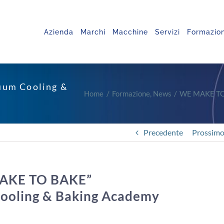
Azienda
Marchi
Macchine
Servizi
Formazio
uum Cooling &
Home
Formazione
News
WE MAKE TO 
Precedente
Prossim
AKE TO BAKE”
 Cooling & Baking Academy