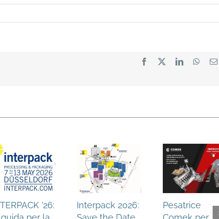
Facebook
X
LinkedIn
What
NTERPACK ’26:
Interpack 2026:
Pesatrice
 guida per la
Save the Date
Comek per