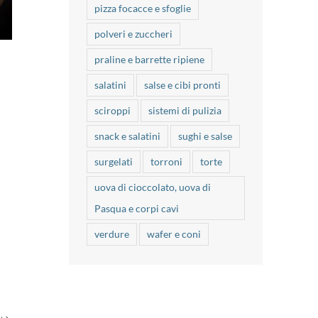
pizza focacce e sfoglie
polveri e zuccheri
praline e barrette ripiene
salatini
salse e cibi pronti
sciroppi
sistemi di pulizia
snack e salatini
sughi e salse
surgelati
torroni
torte
uova di cioccolato, uova di
Pasqua e corpi cavi
verdure
wafer e coni