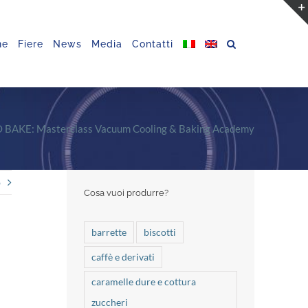
ne
Fiere
News
Media
Contatti
BAKE: Masterclass Vacuum Cooling & Baking Academy
o
Cosa vuoi produrre?
barrette
biscotti
caffè e derivati
caramelle dure e cottura
zuccheri