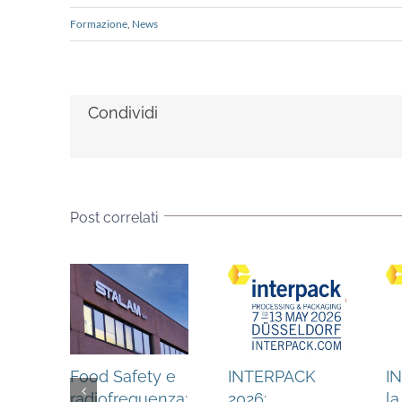
Formazione
,
News
Condividi
Post correlati
Food Safety e
INTERPACK
I
radiofrequenza:
2026:
la