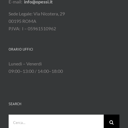
E-mail:
info@opessi.it
Sede Legale: Via Nicotera, 29
00195 ROMA
P.IVA: I – 05961510962
ORARIO UFFICI
Lunedì – Venerdì
09:00–13:00 / 14:00–18:00
SEARCH
Cerca
per: