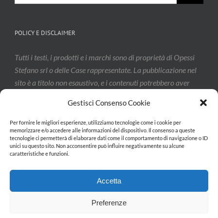
POLICY E DISCLAIMER
Tutti i testi, i prodotti e i marchi sono di proprietà di Opessi
Stefano srl o delle Case rappresentate. La pubblicazione nel
sito è a titolo non esaustivo, e i contenuti potrebbero aver
subito modifiche: vi invitiamo a contattarci per confermarne
Gestisci Consenso Cookie
l’effettivo aggiornamento.
Per fornire le migliori esperienze, utilizziamo tecnologie come i cookie per
memorizzare e/o accedere alle informazioni del dispositivo. Il consenso a queste
tecnologie ci permetterà di elaborare dati come il comportamento di navigazione o ID
Privacy & Cookie Policy
unici su questo sito. Non acconsentire può influire negativamente su alcune
caratteristiche e funzioni.
Accetta
Preferenze
Copyright 2026 Opessi Stefano srl| All Rights Reserved | Powered by