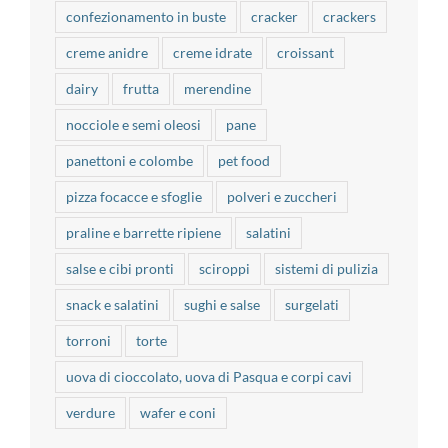
confezionamento in buste
cracker
crackers
creme anidre
creme idrate
croissant
dairy
frutta
merendine
nocciole e semi oleosi
pane
panettoni e colombe
pet food
pizza focacce e sfoglie
polveri e zuccheri
praline e barrette ripiene
salatini
salse e cibi pronti
sciroppi
sistemi di pulizia
snack e salatini
sughi e salse
surgelati
torroni
torte
uova di cioccolato, uova di Pasqua e corpi cavi
verdure
wafer e coni