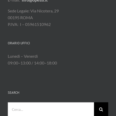
Sede Legale: Via Nicotera, 29
00195 ROMA
P.IVA: I – 05961510962
ORARIO UFFICI
Lunedì – Venerdì
09:00–13:00 / 14:00–18:00
SEARCH
Cerca
per: