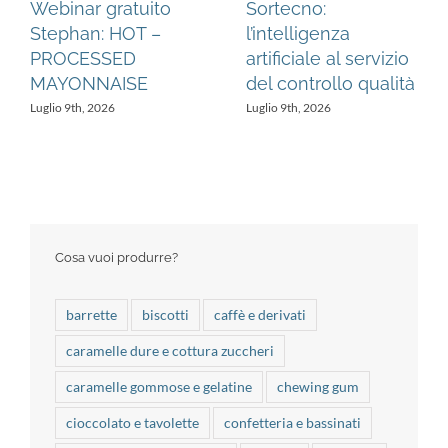
 gratuito
Sortecno:
Webinar g
n: HOT –
l’intelligenza
Stephan: 
SSED
artificiale al servizio
SAUCES &
NAISE
del controllo qualità
Luglio 6th, 202
2026
Luglio 9th, 2026
Cosa vuoi produrre?
barrette
biscotti
caffè e derivati
caramelle dure e cottura zuccheri
caramelle gommose e gelatine
chewing gum
cioccolato e tavolette
confetteria e bassinati