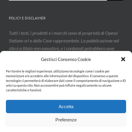
POLICY E DISCLAIMER
Tutti i testi, i prodotti e i marchi sono di proprietà di Opessi
Stefano srl o delle Case rappresentate. La pubblicazione nel
sito è a titolo non esaustivo, e i contenuti potrebbero aver
subito modifiche: vi invitiamo a contattarci per confermarne
Gestisci Consenso Cookie
l’effettivo aggiornamento.
Per fornire le migliori esperienze, utilizziamo tecnologie come i cookie per
memorizzare e/o accedere alle informazioni del dispositivo. Il consenso a queste
tecnologie ci permetterà di elaborare dati come il comportamento di navigazione o ID
Privacy & Cookie Policy
unici su questo sito. Non acconsentire può influire negativamente su alcune
caratteristiche e funzioni.
Accetta
Preferenze
Copyright 2026 Opessi Stefano srl| All Rights Reserved | Powered by
PapaiaLab