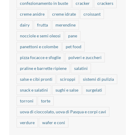
confezionamento in buste
cracker
crackers
creme anidre
creme idrate
croissant
dairy
frutta
merendine
nocciole e semi oleosi
pane
panettoni e colombe
pet food
pizza focacce e sfoglie
polveri e zuccheri
praline e barrette ripiene
salatini
salse e cibi pronti
sciroppi
sistemi di pulizia
snack e salatini
sughi e salse
surgelati
torroni
torte
uova di cioccolato, uova di Pasqua e corpi cavi
verdure
wafer e coni