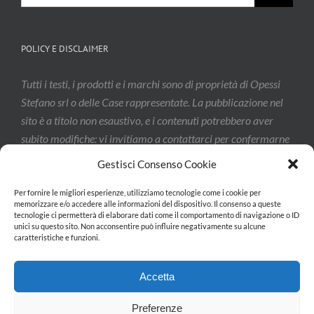
POLICY E DISCLAIMER
Tutti i testi, i prodotti e i marchi sono di proprietà di Opessi
Stefano srl o delle Case rappresentate. La pubblicazione nel
sito è a titolo non esaustivo, e i contenuti potrebbero aver
subito modifiche: vi invitiamo a contattarci per confermarne
l’effettivo aggiornamento.
Gestisci Consenso Cookie
Per fornire le migliori esperienze, utilizziamo tecnologie come i cookie per
memorizzare e/o accedere alle informazioni del dispositivo. Il consenso a queste
Privacy & Cookie Policy
tecnologie ci permetterà di elaborare dati come il comportamento di navigazione o ID
unici su questo sito. Non acconsentire può influire negativamente su alcune
caratteristiche e funzioni.
Accetta
Copyright 2026 Opessi Stefano srl| All Rights Reserved | Powered by
Preferenze