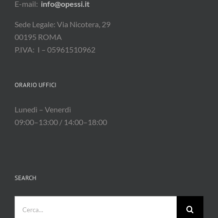
E-mail:
info@opessi.it
Sede Legale: Via Nicotera, 29
00195 ROMA
P.IVA: I – 05961510962
ORARIO UFFICI
Lunedì – Venerdì
09:00–13:00 / 14:00–18:00
SEARCH
Cerca
per: