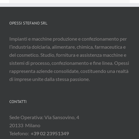
OPESSI STEFANO SRL
Impianti e macchine produzione e confezionamento per
l’industria dolciaria, alimentare, chimica, farmaceutica e
del cosmetico. Studio, fornitura e assistenza macchine e
sistemi di processo, confezionamento e fine linea. Opessi
rappresenta aziende consolidate, costituendo una realtà
di imprese unite dalla stessa passione.
CONTATTI
Sede Operativa: Via Sansovino, 4
20133 Milano
Telefono:
+39 02 23951349