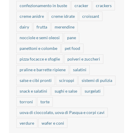
confezionamento in buste
cracker
crackers
creme anidre
creme idrate
croissant
dairy
frutta
merendine
nocciole e semi oleosi
pane
panettoni e colombe
pet food
pizza focacce e sfoglie
polveri e zuccheri
praline e barrette ripiene
salatini
salse e cibi pronti
sciroppi
sistemi di pulizia
snack e salatini
sughi e salse
surgelati
torroni
torte
uova di cioccolato, uova di Pasqua e corpi cavi
verdure
wafer e coni