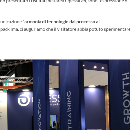
o presentato i risultati nell’area Opessi
Lab
, sono l’espressione di
municazione “
armonia di tecnologie dal processo al
 Ipack Ima, ci auguriamo che il visitatore abbia potuto sperimentare