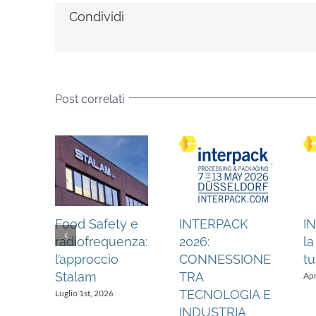
Condividi
Post correlati
Food Safety e
INTERPACK
I
radiofrequenza:
2026:
la
ILI
l’approccio
CONNESSIONE
tu
DIPS
Stalam
TRA
Apr
TECNOLOGIA E
Luglio 1st, 2026
INDUSTRIA