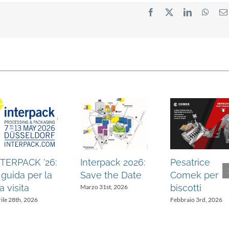
Facebook
X
LinkedIn
What
NTERPACK ’26:
Interpack 2026:
Pesatrice
 guida per la
Save the Date
Comek per
a visita
biscotti
Marzo 31st, 2026
ile 28th, 2026
Febbraio 3rd, 2026