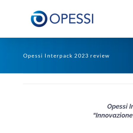
Salta
al
contenuto
Opessi Interpack 2023 review
Opessi I
“Innovazione