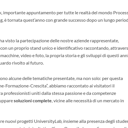
, i
mportante appuntamento per tutte le realtà del mondo Proces
g, è tornata quest’anno con grande successo dopo un lungo perio
ha visto la partecipazione delle nostre aziende rappresentate,
 con un proprio stand unico e identificativo raccontando, attraver
macchine, video e foto, la propria storia e gli sviluppi di questi anni
uardo rivolto al futuro.
à sono alcune delle tematiche presentate, ma non solo: per questa
ne-Formazione-Crescita”, abbiamo raccontato ai visitatori il
tra professionisti uniti dalla stessa passione e da competenze
iluppare
soluzioni complete
, vicine alle necessità di un mercato in
tre nuovi progetti University
Lab, i
nsieme alla presenza degli stude