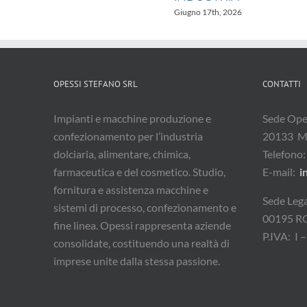
Giugno 17th, 2026
OPESSI STEFANO SRL
CONTATTI
Impianti e macchine produzione e
Sede Oper
confezionamento per l’industria
20133 M
dolciaria, alimentare, chimica,
Telefono
farmaceutica e del cosmetico. Studio,
E-mail:
i
fornitura e assistenza macchine e
Sede Lega
sistemi di processo, confezionamento e
00195 
fine linea. Opessi rappresenta aziende
P.IVA: I
consolidate, costituendo una realtà di
imprese unite dalla stessa passione.