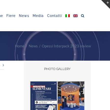
ne
Fiere
News
Media
Contatti
Home
News
Opessi Interpack 2023 review
o
PHOTO GALLERY