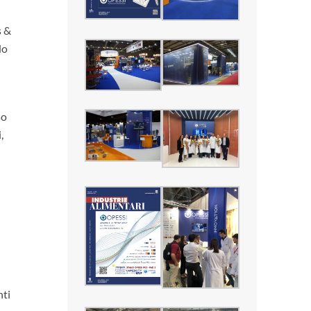
s &
do
so
,
nti