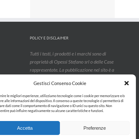
prodotto
Luglio 29th, 2026
POLICY E DISCLAIMER
Tutti i testi, i prodotti e i marchi sono di
proprietà di Opessi Stefano srl o delle Case
rappresentate. La pubblicazione nel sito è a
titolo non esaustivo, e i contenuti
Gestisci Consenso Cookie
potrebbero aver subito modifiche: vi
invitiamo a contattarci per confermarne
rnire le migliori esperienze, utilizziamo tecnologie come i cookie per memorizzare e/o
re alle informazioni del dispositivo. Il consenso a queste tecnologie ci permetterà di
l’effettivo aggiornamento.
are dati come il comportamento di navigazione o ID unici su questo sito. Non
entire può influire negativamente su alcune caratteristiche e funzioni.
Privacy & Cookie Policy
Accetta
Preferenze