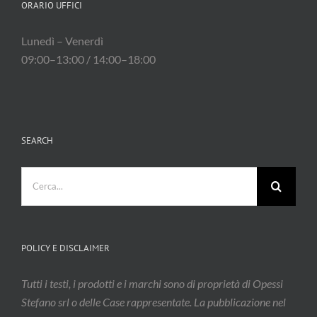
ORARIO UFFICI
Lunedì – Venerdì
09:00–13:00 / 14:00–18:00
SEARCH
Cerca
per:
POLICY E DISCLAIMER
Tutti i testi, i prodotti e i marchi sono di proprietà di Opessi
Stefano srl o delle Case rappresentate. La pubblicazione nel