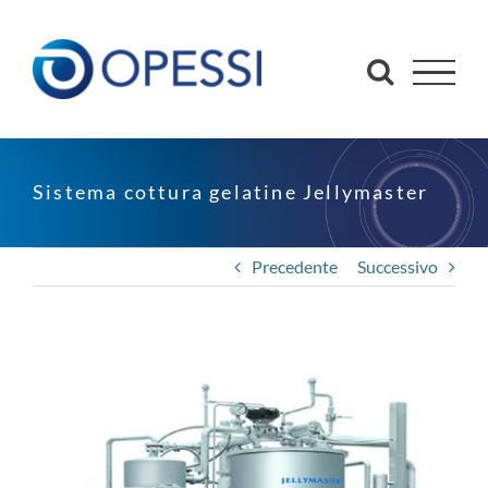
Salta
al
contenuto
Sistema cottura gelatine Jellymaster
Precedente
Successivo