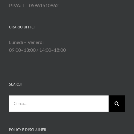
P.IVA: I – 05961510962
ORARIO UFFICI
Lunedì – Venerdì
09:00–13:00 / 14:00–18:00
SEARCH
Cerca
per:
POLICY E DISCLAIMER