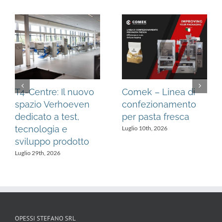
Webinar gratuito
Sortecno:
Stephan: HOT –
l’intelligenza
PROCESSED
artificiale al servizio
MAYONNAISE
del controllo qualità
Luglio 9th, 2026
Luglio 9th, 2026
OPESSI STEFANO SRL