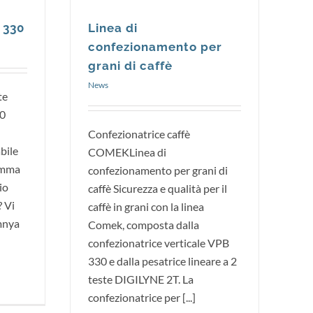
 330
Linea di
confezionamento per
grani di caffè
News
te
0
Confezionatrice caffè
abile
COMEKLinea di
gamma
confezionamento per grani di
io
caffè Sicurezza e qualità per il
? Vi
caffè in grani con la linea
mnya
Comek, composta dalla
confezionatrice verticale VPB
330 e dalla pesatrice lineare a 2
teste DIGILYNE 2T. La
confezionatrice per [...]