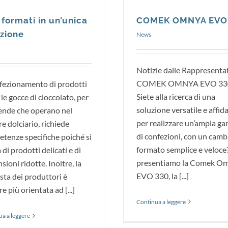
COMEK OMNYA EVO
formati in un’unica
zione
News
Notizie dalle Rappresenta
COMEK OMNYA EVO 33
nfezionamento di prodotti
Siete alla ricerca di una
le gocce di cioccolato, per
soluzione versatile e affid
iende che operano nel
per realizzare un’ampia 
re dolciario, richiede
di confezioni, con un camb
tenze specifiche poiché si
formato semplice e veloce
 di prodotti delicati e di
presentiamo la Comek O
sioni ridotte. Inoltre, la
EVO 330, la [...]
esta dei produttori è
e più orientata ad [...]
Continua a leggere
a a leggere