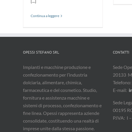
[...]
Continua a leggere
OPESSI STEFANO SRL
CONTATTI
Impianti e macchine produzione e
Sede Oper
confezionamento per l’industria
20133 M
dolciaria, alimentare, chimica,
Telefono
farmaceutica e del cosmetico. Studio,
E-mail:
i
fornitura e assistenza macchine e
Sede Lega
sistemi di processo, confezionamento e
00195 
fine linea. Opessi rappresenta aziende
P.IVA: I
consolidate, costituendo una realtà di
imprese unite dalla stessa passione.