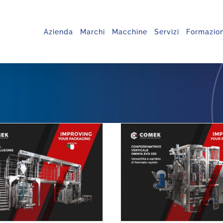
Azienda
Marchi
Macchine
Servizi
Formazio
News
News