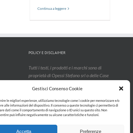
Continua a leggere
POLICY E DISCLAIMER
Tutti i testi, i prodotti e i marchi sono di
proprietà di Opessi Stefano srl o delle Case
rappresentate. La pubblicazione nel sito è a
Gestisci Consenso Cookie
titolo non esaustivo, e i contenuti
potrebbero aver subito modifiche: vi
rnire le migliori esperienze, utilizziamo tecnologie come i cookie per memorizzare e/o
invitiamo a contattarci per confermarne
re alle informazioni del dispositivo. Il consenso a queste tecnologie ci permetterà di
are dati come il comportamento di navigazione o ID unici su questo sito. Non
l’effettivo aggiornamento.
entire può influire negativamente su alcune caratteristiche e funzioni.
Accetta
Preferenze