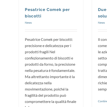
Pesatrice Comek per
Due 
biscotti
solu
News
News
Pesatrice Comek per biscotti:
Il co
precisione e delicatezza per i
come 
prodotti fragili Nel
le az
confezionamento di biscotti e
setto
prodotti da forno, la precisione
compe
nella pesatura è fondamentale.
tratta
Ma altrettanto importante è la
dimen
delicatezza nella
richi
movimentazione, poiché la
sempr
fragilità del prodotto può
compromettere la qualità finale
Continu