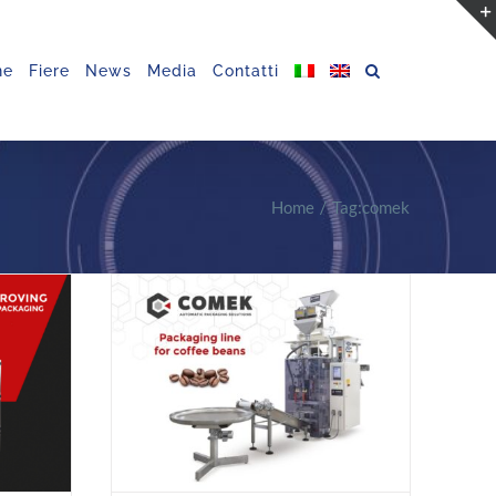
ne
Fiere
News
Media
Contatti
Home
Tag:
comek
News