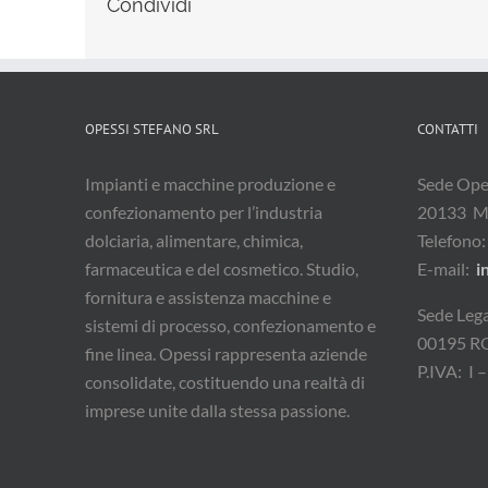
Condividi
OPESSI STEFANO SRL
CONTATTI
Impianti e macchine produzione e
Sede Oper
confezionamento per l’industria
20133 M
dolciaria, alimentare, chimica,
Telefono
farmaceutica e del cosmetico. Studio,
E-mail:
i
fornitura e assistenza macchine e
Sede Lega
sistemi di processo, confezionamento e
00195 
fine linea. Opessi rappresenta aziende
P.IVA: I
consolidate, costituendo una realtà di
imprese unite dalla stessa passione.