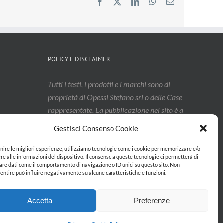
Facebook
X
LinkedIn
WhatsApp
Email
POLICY E DISCLAIMER
Tutti i testi, i prodotti e i marchi sono di
proprietà di Opessi Stefano srl o delle Case
rappresentate. La pubblicazione nel sito è a
titolo non esaustivo, e i contenuti
Gestisci Consenso Cookie
potrebbero aver subito modifiche: vi
invitiamo a contattarci per confermarne
rnire le migliori esperienze, utilizziamo tecnologie come i cookie per memorizzare e/o
re alle informazioni del dispositivo. Il consenso a queste tecnologie ci permetterà di
l’effettivo aggiornamento.
are dati come il comportamento di navigazione o ID unici su questo sito. Non
entire può influire negativamente su alcune caratteristiche e funzioni.
Privacy & Cookie Policy
Accetta
Preferenze