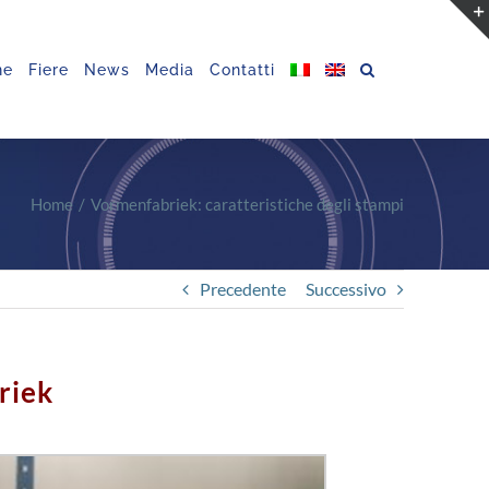
ne
Fiere
News
Media
Contatti
Home
Vormenfabriek: caratteristiche degli stampi
Precedente
Successivo
riek