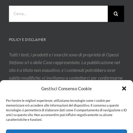
Cerca
per:
POLICY E DISCLAIMER
Tutti i testi, i prodotti e i marchi sono di proprietà di Opessi
Stefano srl o delle Case rappresentate. La pubblicazione nel
sito è a titolo non esaustivo, e i contenuti potrebbero aver
subito modifiche: vi invitiamo a contattarci per confermarne
l’effettivo aggiornamento.
Gestisci Consenso Cookie
Per fornire le migliori esperienze, utilizziamo tecnologie come i cookie per
memorizzare e/o accedere alle informazioni del dispositivo. Il consenso a queste
Privacy & Cookie Policy
tecnologie ci permetterà di elaborare dati come il comportamento di navigazione o ID
unici su questo sito. Non acconsentire può influire negativamente su alcune
caratteristiche e funzioni.