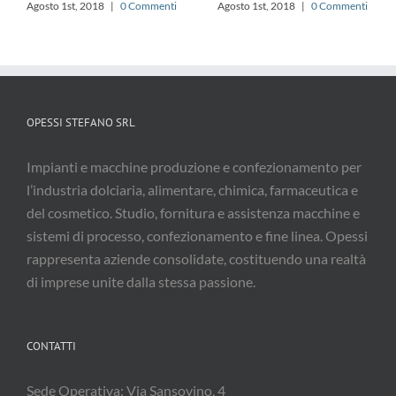
Agosto 1st, 2018
|
0 Commenti
Agosto 1st, 2018
|
0 Commenti
OPESSI STEFANO SRL
Impianti e macchine produzione e confezionamento per
l’industria dolciaria, alimentare, chimica, farmaceutica e
del cosmetico. Studio, fornitura e assistenza macchine e
sistemi di processo, confezionamento e fine linea. Opessi
rappresenta aziende consolidate, costituendo una realtà
di imprese unite dalla stessa passione.
CONTATTI
Sede Operativa: Via Sansovino, 4