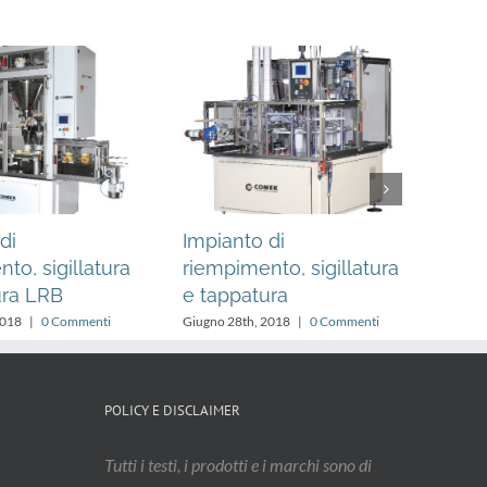
di
Impianto di
Lin
to, sigillatura
riempimento, sigillatura
Co
ura LRB
e tappatura
Febbra
2018
|
0 Commenti
Giugno 28th, 2018
|
0 Commenti
POLICY E DISCLAIMER
Tutti i testi, i prodotti e i marchi sono di