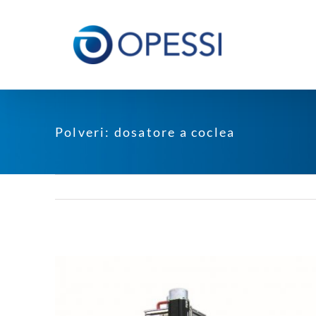
Salta
al
contenuto
Polveri: dosatore a coclea