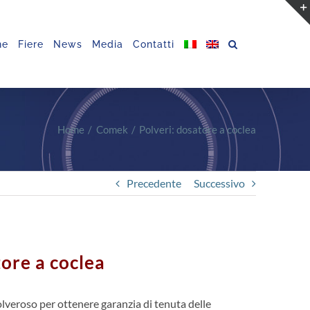
ne
Fiere
News
Media
Contatti
Home
Comek
Polveri: dosatore a coclea
Precedente
Successivo
tore a coclea
olveroso per ottenere garanzia di tenuta delle