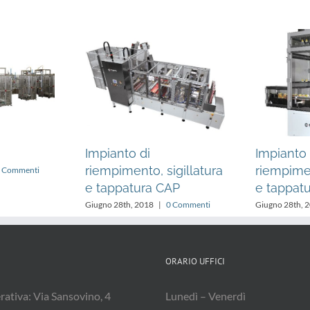
Impianto di
Impianto 
riempimento, sigillatura
riempimen
 Commenti
e tappatura CAP
e tappat
Giugno 28th, 2018
|
0 Commenti
Giugno 28th, 
ORARIO UFFICI
ativa: Via Sansovino, 4
Lunedì – Venerdì