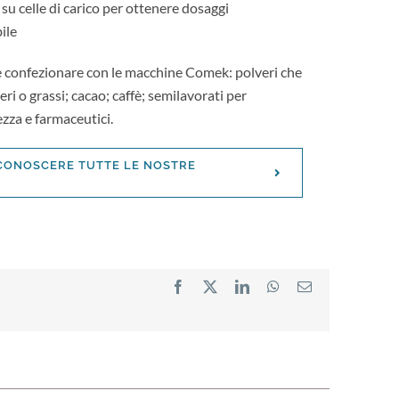
su celle di carico per ottenere dosaggi
ile
e confezionare con le macchine Comek: polveri che
i o grassi; cacao; caffè; semilavorati per
ezza e farmaceutici.
 CONOSCERE TUTTE LE NOSTRE
Facebook
X
LinkedIn
WhatsApp
Email