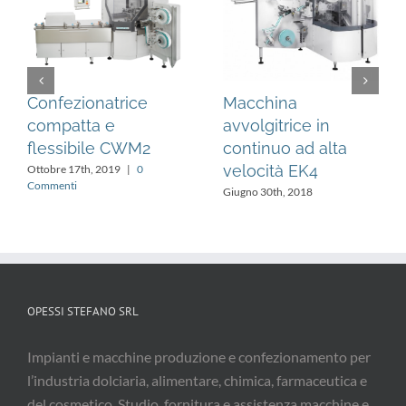
Confezionatrice
Macchina
compatta e
avvolgitrice in
flessibile CWM2
continuo ad alta
velocità EK4
Ottobre 17th, 2019
|
0
Commenti
Giugno 30th, 2018
OPESSI STEFANO SRL
Impianti e macchine produzione e confezionamento per
l’industria dolciaria, alimentare, chimica, farmaceutica e
del cosmetico. Studio, fornitura e assistenza macchine e