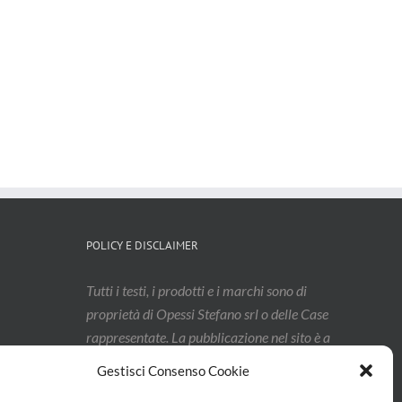
POLICY E DISCLAIMER
Tutti i testi, i prodotti e i marchi sono di
proprietà di Opessi Stefano srl o delle Case
rappresentate. La pubblicazione nel sito è a
titolo non esaustivo, e i contenuti
Gestisci Consenso Cookie
potrebbero aver subito modifiche: vi