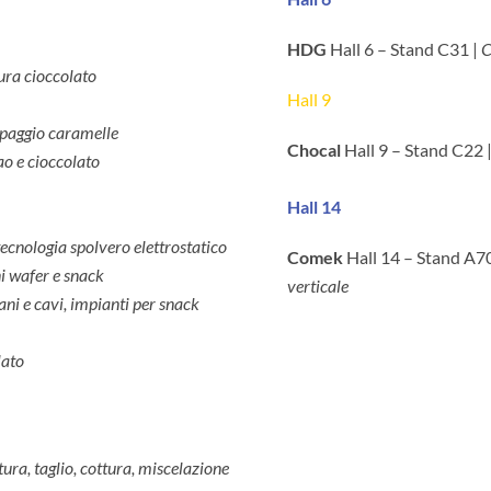
HDG
Hall 6 – Stand C31 |
C
ura cioccolato
Hall 9
mpaggio caramelle
Chocal
Hall 9 – Stand C22 
o e cioccolato
Hall 14
tecnologia spolvero elettrostatico
Comek
Hall 14 – Stand A7
ni wafer e snack
verticale
ani e cavi, impianti per snack
lato
ura, taglio, cottura, miscelazione