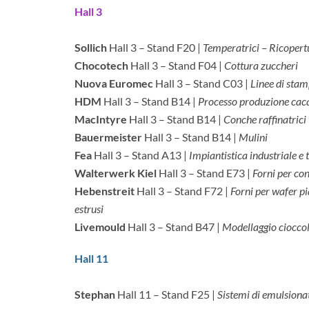
Hall 3
Sollich
Hall 3 – Stand F20 |
Temperatrici – Ricopert
Chocotech
Hall 3 – Stand F04 |
Cottura zuccheri
Nuova Euromec
Hall 3 – Stand C03 |
Linee di sta
HDM
Hall 3 – Stand B14 |
Processo produzione caca
MacIntyre
Hall 3 – Stand B14 |
Conche raffinatrici
Bauermeister
Hall 3 – Stand B14 |
Mulini
Fea
Hall 3 – Stand A13 |
Impiantistica industriale e 
Walterwerk Kiel
Hall 3 – Stand E73 |
Forni per co
Hebenstreit
Hall 3 – Stand F72 |
Forni per wafer pi
estrusi
Livemould
Hall 3 – Stand B47 |
Modellaggio ciocco
Hall 11
Stephan
Hall 11 – Stand F25 |
Sistemi di emulsionat