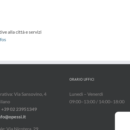
ve alla città e servizi
fos
ORARIO UFFICI
ativa: Via Sansovino, 4
Lunedì – Venerdì
ilano
09:00–13:00 / 14:00–18:00
:
+39 02 23951349
nfo@opessi.it
le: Via Nicotera, 29