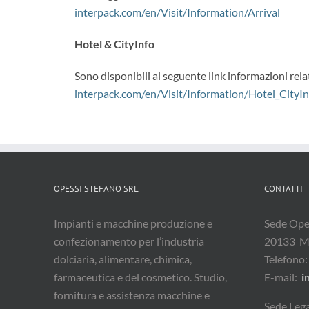
interpack.com/en/Visit/Information/Arrival
Hotel & CityInfo
Sono disponibili al seguente link informazioni relati
interpack.com/en/Visit/Information/Hotel_CityIn
OPESSI STEFANO SRL
CONTATTI
Impianti e macchine produzione e
Sede Oper
confezionamento per l’industria
20133 M
dolciaria, alimentare, chimica,
Telefono
farmaceutica e del cosmetico. Studio,
E-mail:
i
fornitura e assistenza macchine e
Sede Lega