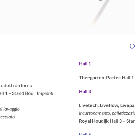
C
Hall 1
Theegarten-Pactec
Hall 1
rodotti da forno
Hall 3
ll 1 – Stand B66 |
Impianti
Livetech, Liveflow, Livepa
di lavaggio
incartonamento, palletizzazi
occolato
Royal Houdijk
Hall 3 – Sta
Hall 6