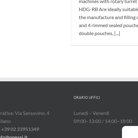
machines with rotary turret
HDG-RB Are ideally suitable
the manufacture and filling 
and 4 rimmed sealed pouche
double pouches, [...]
ORARIO UFFICI
ativa: Via Sansovino, 4
Lunedì – Venerdì
ilano
09:00–13:00 / 14:00–18:00
:
+39 02 23951349
nfo@opessi.it