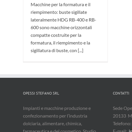
Macchine per la formatura e il
riempimento: buste sigillate
lateralmente HDG RB-400 e RB-
600 sono macchine orizzontali
compatte costruite per la
formatura, il riempimento e la
sigillatura di buste, con [...]
OPESSI STEFANO SRL
CONTATTI
Impianti e macchine produzione e
Sede Oper
confezionamento per l’industria
20133 M
dolciaria, alimentare, chimica,
Telefono
farmaceutica e del cosmetico. Studio,
E-mail:
i