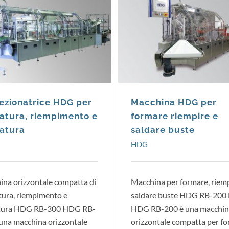
HDG
HDG
ezionatrice HDG per
Macchina HDG per
atura, riempimento e
formare riempire e
latura
saldare buste
HDG
na orizzontale compatta di
Macchina per formare, riemp
ura, riempimento e
saldare buste HDG RB-200 
latura HDG RB-300 HDG RB-
HDG RB-200 è una macchin
una macchina orizzontale
orizzontale compatta per fo