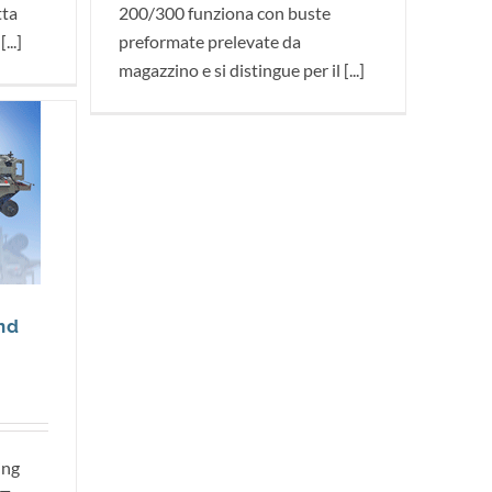
tta
200/300 funziona con buste
...]
preformate prelevate da
magazzino e si distingue per il [...]
and
ing