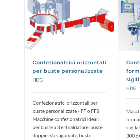
HDG
Confezionatrici orizzontali
Conf
per buste personalizzate
form
sigil
HDG
HDG
Confezionatrici orizzontali per
buste personalizzate - FF o FFS
Macchi
Macchine confezionatrici ideali
format
per buste a 3 e 4 saldature, buste
sigil
doppie e/o sagomate, buste
300 è 